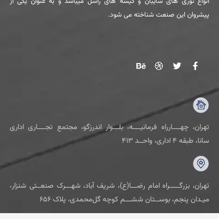
انواع توری های سایبان و کیسه های راشل میباشد و به عنوان یکی از
پیشروان این صنعت شناخته می شود.
تهران، چهــــارراه فرمانیــــه، بلـــوار اندرزگو، مجتمع تجــــاری اداری
سانا، طبقه ۴ اداری، واحــد ۴۱۳
تهران، بزرگـــــراه امام رضـــا(ع)، شریف آباد، شهـــرک صنعــتی شنزار،
میـدان پنجم، بوســتان ششـــم کوچه گل‌محمدی، پلاک ۶۵۶